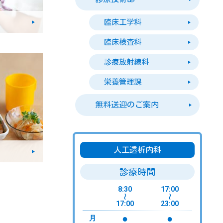
臨床工学科
臨床検査科
診療放射線科
栄養管理課
無料送迎のご案内
人工透析内科
診療時間
8:30
17:00
〜
〜
17:00
23:00
●
●
月