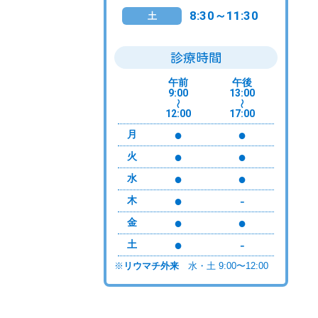
8:30～11:30
土
診療時間
午前
午後
9:00
13:00
〜
〜
12:00
17:00
●
●
月
●
●
火
●
●
水
●
-
木
●
●
金
●
-
土
※
リウマチ外来
水・土 9:00〜12:00