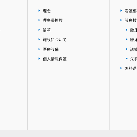
理念
看護部
理事長挨拶
診療技
科
沿革
臨
施設について
臨
査
医療設備
診
個人情報保護
栄
無料送