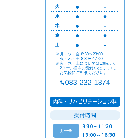
●
-
火
●
●
水
●
-
木
●
●
金
●
-
土
※月・水・金 8:30〜23:00
火・木・土 8:30〜17:00
※火・木・土については13時より
2クール目をお受けいたします。
お気軽にご相談ください。
083-232-1374
内科・リハビリテーション科
受付時間
8:30～11:30
月〜金
13:00～16:30